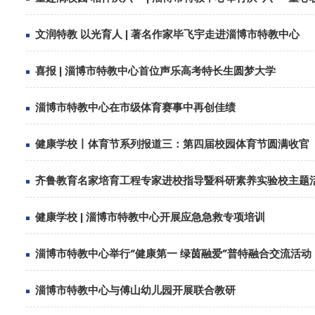
文润特教 以光育人 | 著名作家毕飞宇走进淄博市特教中心
喜报 | 淄博市特教中心首位声乐高考特长生圆梦大学
淄博市特教中心在市级体育赛事中再创佳绩
健康学校丨体育节系列报道三：第四届校园体育节圆满收官
齐鲁教育名家培育工程专家进校指导暨科研素养实验校主题
健康学校 | 淄博市特教中心开展应急急救专项培训
淄博市特教中心举行“健康第一 绿茵融爱”普特融合交流活动
淄博市特教中心与傅山幼儿园开展联合教研