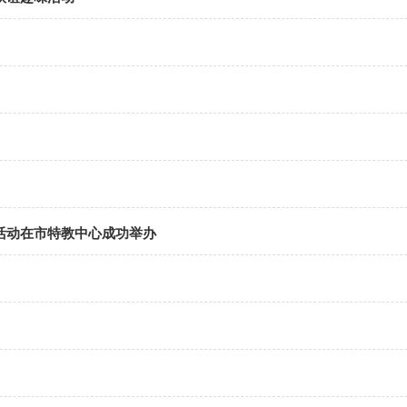
活动在市特教中心成功举办