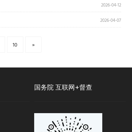
2026-04-12
2026-04-07
10
»
国务院 互联网+督查