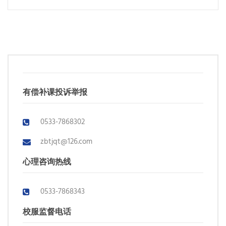
有偿补课投诉举报
0533-7868302
zbtjqt@126.com
心理咨询热线
0533-7868343
校服监督电话