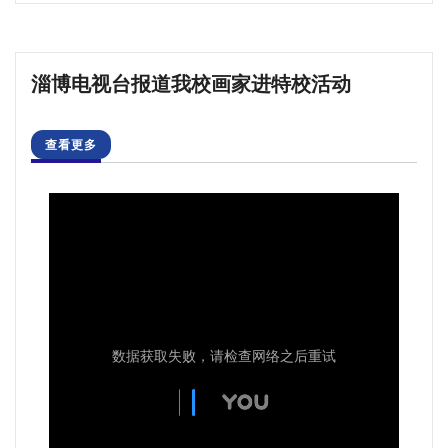
淄博电视台报道我校画家进特校活动
查看更多