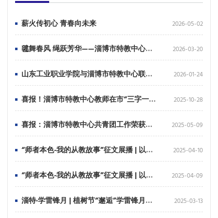
薪火传初心 青春向未来
2026-05-02
毽舞春风 绳跃芳华——淄博市特教中心在市直教育系统女教职工毽球比赛中斩获佳绩
2026-03-20
山东工业职业学院与淄博市特教中心联合开展“漆扇绘美 志愿同行”主题公益活动
2026-01-24
喜报！淄博市特教中心教师在市“三字一话”教学基本功大赛中斩获佳绩
2025-10-28
喜报：淄博市特教中心共青团工作荣获市直教育系统多项表彰
2025-05-09
“师者本色-我的从教故事”征文展播 | 以爱为舟，做幸福的摆渡人——巩文文
2025-04-10
“师者本色-我的从教故事”征文展播 | 以信念为炬，做生命的摆渡人——王秀秀
2025-04-09
淄特·学雷锋月 | 植树节“邂逅”学雷锋月，淄特志愿者守护绿水青山在行动～
2025-03-13