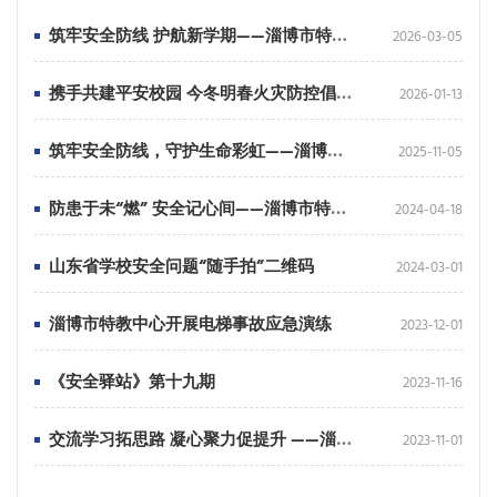
筑牢安全防线 护航新学期——淄博市特教中心开展春季开学安全专项行动
2026-03-05
携手共建平安校园 今冬明春火灾防控倡议书
2026-01-13
筑牢安全防线，守护生命彩虹——淄博市特教中心举行“119”消防宣传月活动启动仪式
2025-11-05
防患于未“燃” 安全记心间——淄博市特教中心开展消防演练活动
2024-04-18
山东省学校安全问题“随手拍”二维码
2024-03-01
淄博市特教中心开展电梯事故应急演练
2023-12-01
《安全驿站》第十九期
2023-11-16
交流学习拓思路 凝心聚力促提升 ——淄博市特殊教育中心在高新区校园食品安全观摩提升会上作经验介绍
2023-11-01