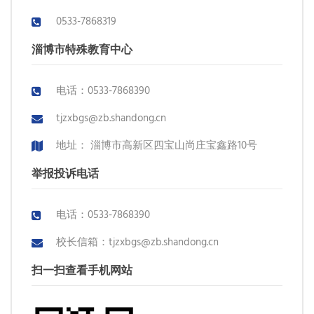
0533-7868319
淄博市特殊教育中心
电话：0533-7868390
tjzxbgs@zb.shandong.cn
地址： 淄博市高新区四宝山尚庄宝鑫路10号
举报投诉电话
电话：0533-7868390
校长信箱：tjzxbgs@zb.shandong.cn
扫一扫查看手机网站