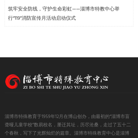
筑牢安全防线，守护生命彩虹——淄博市特教中心举
行“119”消防宣传月活动启动仪式
淄博市特殊教育于1959年12月在博山创办，由最初的“淄博市盲
聋哑儿童学校”数易校名，屡迁其址，历尽沧桑，走过了五十二
个春秋，写下了光辉灿烂的篇章。淄博市特殊教育中心是淄博