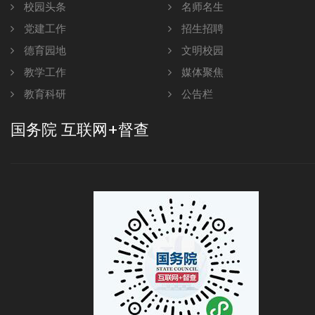
校园头条
名师名生
党建工作
招生招聘
德育园地
文明校园
教学工作
媒体聚焦
教育科研
公告栏
国务院 互联网+督查