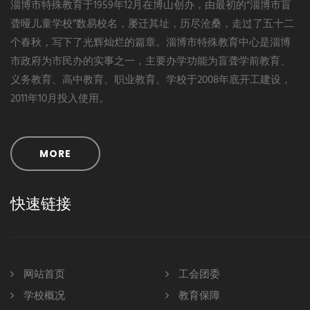
淄博市特殊教育于1959年12月在博山创办，由最初的“淄博市盲
聋哑儿童学校”数易校名，屡迁其址，历尽沧桑，走过了五十二
个春秋，写下了光辉灿烂的篇章。淄博市特殊教育中心是淄博
市政府为市民办的实事之一，主要办学功能为盲聋学前教育、
义务教育、高中教育、职业教育。学校于2008年底开工建设，
2011年10月投入使用。
MORE
快速链接
网站首页
工会团委
学校概况
教育保障