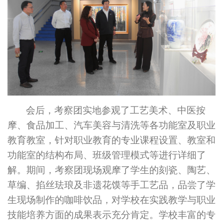
会后，
考察团
实地参观了
工艺美术、中医
按
摩
、食品加工、汽车美容与清洗
等各功能室及职业
教育教室，针对职业教育的专业课程设置、教室和
功能室的结构布局、班级管理模式
等
进行详细了
解。期间，
考察团现场
观摩了学生
的
刻瓷、陶艺、
草编、掐丝珐琅及非遗花馍等手工艺品，品尝了学
生
现场
制作的咖啡饮品，对学校在实践教学与职业
技能培养方面的成果表示
充分
肯定。学校丰富的专