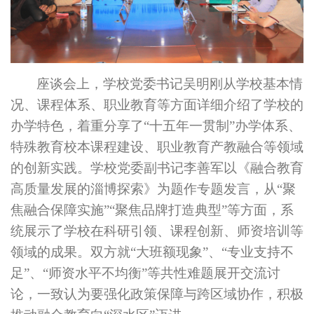
座谈会上
，
学校党委书记
吴明刚
从学校基本情
况、课程体系、职业教育等方面详细介绍了学校的
办学特色，
着重分享
了
“十五年一贯制”办学体系
、
特殊教育
校本
课程建设
、
职业教育产教融合等
领域
的创新实践。
学校
党委副书记李善军以《融合教育
高质量发展的淄博探索》为题作专题
发言
，从
“聚
焦融合保障实施”“聚焦品牌打造典型”等方面，系
统展示了
学校
在科研引领、课程创新、师资培训等
领域的成果。
双方
就
“大班额现象”
、
“专业支持不
足”
、
“
师资水平不均衡
”
等共性难题展开交流
讨
论
，一致认为
要
强化政策保障与跨区域协作，
积极