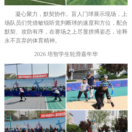
凝心聚力，默契协作。盲人门球展示现场，上
场队员们凭借敏锐听觉判断球的速度和方位，配合
默契、攻防有序，在赛场之上尽显拼搏姿态，诠释
永不言弃的体育精神。
2026 培智学生轮滑嘉年华