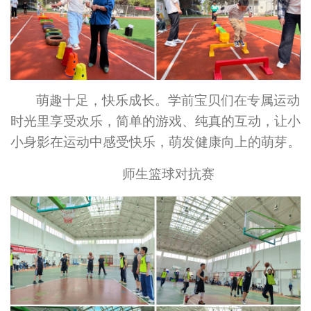
萌趣十足，快乐成长。学前宝贝们在专属运动
时光里享受欢乐，简单的游戏、纯真的互动，让小
小身影在运动中感受快乐，萌发健康向上的萌芽。
师生篮球对抗赛