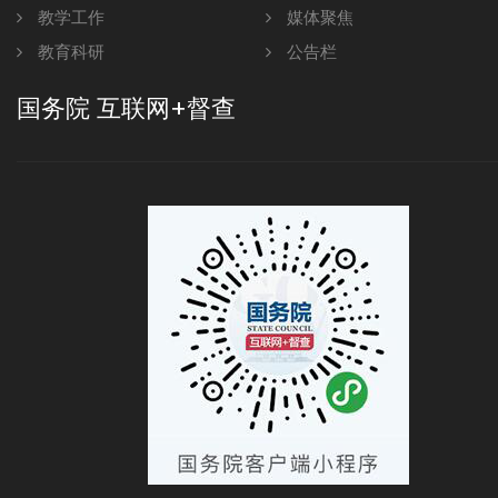
教学工作
媒体聚焦
教育科研
公告栏
国务院 互联网+督查