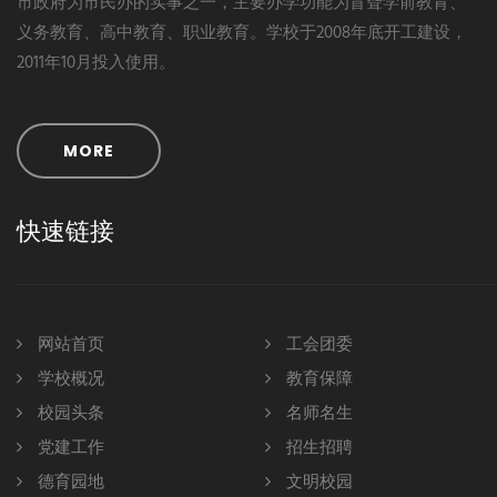
市政府为市民办的实事之一，主要办学功能为盲聋学前教育、
义务教育、高中教育、职业教育。学校于2008年底开工建设，
2011年10月投入使用。
MORE
快速链接
网站首页
工会团委
学校概况
教育保障
校园头条
名师名生
党建工作
招生招聘
德育园地
文明校园