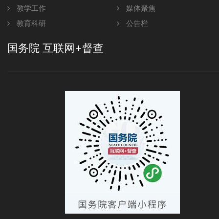
教学工作
媒体聚焦
教育科研
公告栏
国务院 互联网+督查