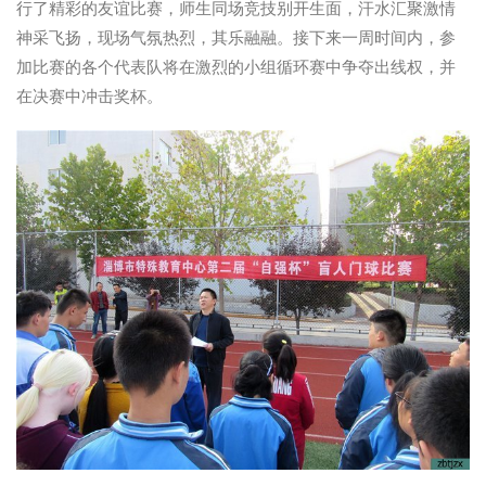
行了精彩的友谊比赛，师生同场竞技别开生面，汗水汇聚激情
神采飞扬，现场气氛热烈，其乐融融。接下来一周时间内，参
加比赛的各个代表队将在激烈的小组循环赛中争夺出线权，并
在决赛中冲击奖杯。