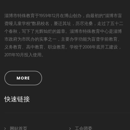
淄博市特殊教育于1959年12月在博山创办，由最初的“淄博市盲
聋哑儿童学校”数易校名，屡迁其址，历尽沧桑，走过了五十二
个春秋，写下了光辉灿烂的篇章。淄博市特殊教育中心是淄博
市政府为市民办的实事之一，主要办学功能为盲聋学前教育、
义务教育、高中教育、职业教育。学校于2008年底开工建设，
2011年10月投入使用。
MORE
快速链接
网站首页
工会团委