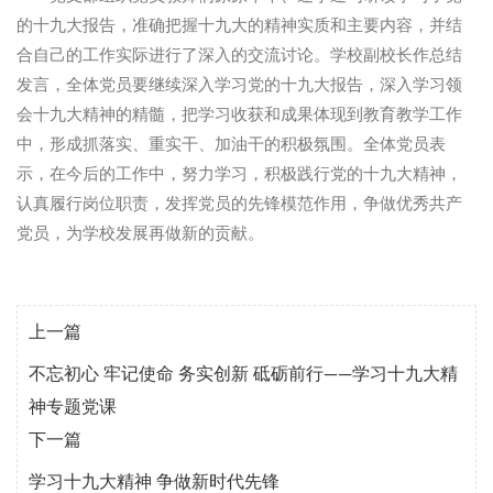
的十九大报告，准确把握十九大的精神实质和主要内容，并结
合自己的工作实际进行了深入的交流讨论。学校副校长作总结
发言，全体党员要继续深入学习党的十九大报告，深入学习领
会十九大精神的精髓，把学习收获和成果体现到教育教学工作
中，形成抓落实、重实干、加油干的积极氛围。全体党员表
示，在今后的工作中，努力学习，积极践行党的十九大精神，
认真履行岗位职责，发挥党员的先锋模范作用，争做优秀共产
党员，为学校发展再做新的贡献。
上一篇
不忘初心 牢记使命 务实创新 砥砺前行——学习十九大精
神专题党课
下一篇
学习十九大精神 争做新时代先锋