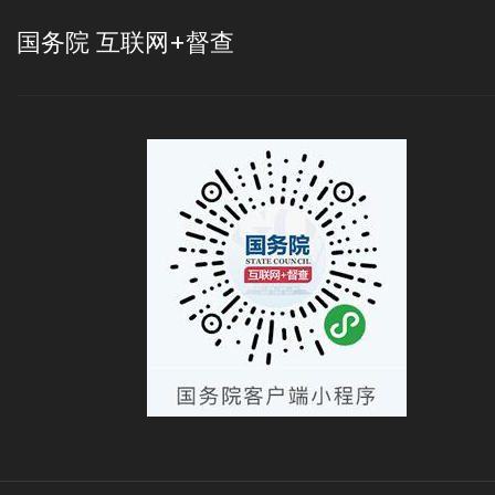
国务院 互联网+督查