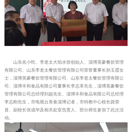
山东名小吃、李老太大馅水饺创始人、淄博英豪餐饮管理
有限公司、山东李老太餐饮管理有限公司荣誉董事长孙玉霞女
士，淄博英豪餐饮管理有限公司、山东李老太餐饮管理有限公
司、淄博丰和食品有限公司董事长李志革先生，淄博英豪餐饮
管理有限公司总经理刘超先生、淄博丰和食品有限公司总经理
李志刚先生，市电视台美食淄博记者，市特教中心校长路荣
喜、副校长张成华及相关处室负责人、部分师生参加了此次活
动。