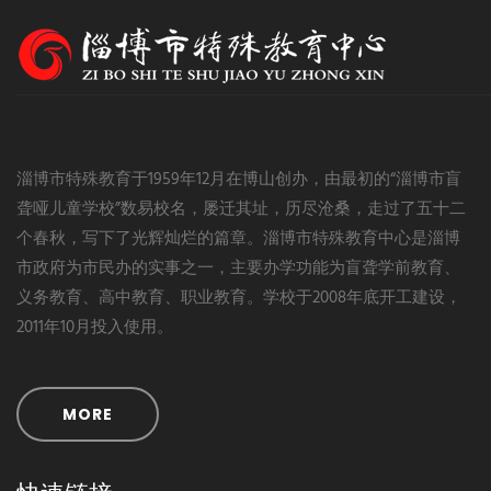
淄博市特殊教育于1959年12月在博山创办，由最初的“淄博市盲
聋哑儿童学校”数易校名，屡迁其址，历尽沧桑，走过了五十二
个春秋，写下了光辉灿烂的篇章。淄博市特殊教育中心是淄博
市政府为市民办的实事之一，主要办学功能为盲聋学前教育、
义务教育、高中教育、职业教育。学校于2008年底开工建设，
2011年10月投入使用。
MORE