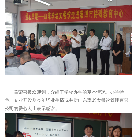
路荣喜致欢迎词，介绍了学校办学的基本情况、办学特
色、专业开设及今年毕业生情况并对山东李老太餐饮管理有限
公司的爱心人士表示感谢。