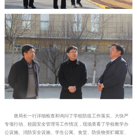
唐局长一行详细检查和询问了学校防疫工作落实、大快严
专项行动、校园安全管理等工作情况，现场查看了学校教学办
公设施、消防安全设施、学生公寓、食堂、防疫物资贮藏室、