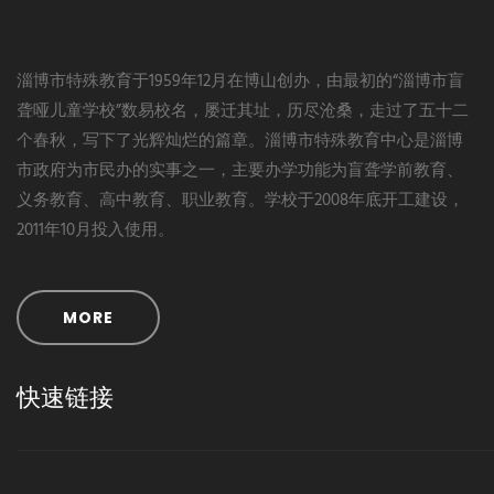
淄博市特殊教育于1959年12月在博山创办，由最初的“淄博市盲
聋哑儿童学校”数易校名，屡迁其址，历尽沧桑，走过了五十二
个春秋，写下了光辉灿烂的篇章。淄博市特殊教育中心是淄博
市政府为市民办的实事之一，主要办学功能为盲聋学前教育、
义务教育、高中教育、职业教育。学校于2008年底开工建设，
2011年10月投入使用。
MORE
快速链接