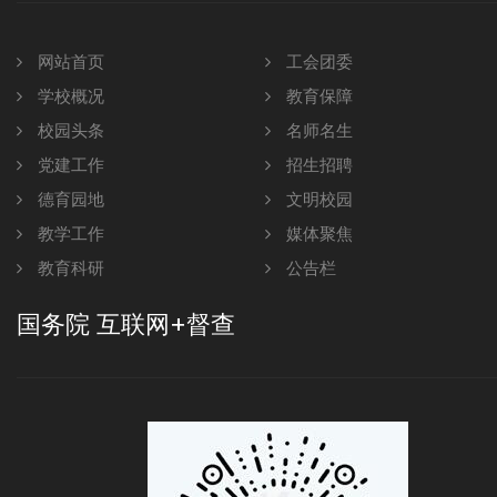
网站首页
工会团委
学校概况
教育保障
校园头条
名师名生
党建工作
招生招聘
德育园地
文明校园
教学工作
媒体聚焦
教育科研
公告栏
国务院 互联网+督查