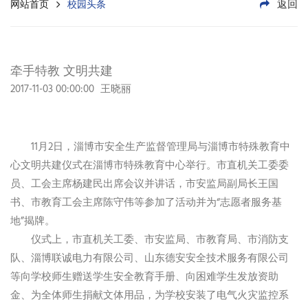
返回
网站首页
校园头条
牵手特教 文明共建
2017-11-03 00:00:00
王晓丽
11月2日，淄博市安全生产监督管理局与淄博市特殊教育中
心文明共建仪式在淄博市特殊教育中心举行。市直机关工委委
员、工会主席杨建民出席会议并讲话，市安监局副局长王国
书、市教育工会主席陈守伟等参加了活动并为“志愿者服务基
地”揭牌。
仪式上，市直机关工委、市安监局、市教育局、市消防支
队、淄博联诚电力有限公司、山东德安安全技术服务有限公司
等向学校师生赠送学生安全教育手册、向困难学生发放资助
金、为全体师生捐献文体用品，为学校安装了电气火灾监控系