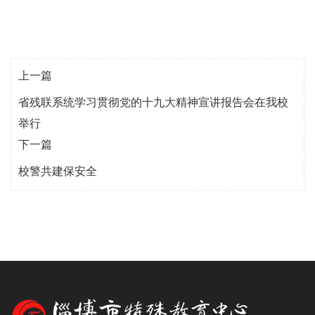
上一篇
省残联系统学习贯彻党的十九大精神宣讲报告会在我校
举行
下一篇
校警共建保安全